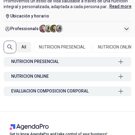
Promovemos un estilo de vida saludable a través de una nutrición
...
Read more
integral y personalizada, adaptada a cada persona para mejorar
su bienestar, rendimiento y calidad de vida.
Ubicación y horario
Áreas de atención: Nutrición deportiva, digestiva y hormonal,
Professionals
patologías intestinales, trastornos del sueño, dermatitis,
psoriasis, ayuno intermitente, control de peso, ansiedad,
depresión y obesidad.
All
NUTRICION PRESENCIAL
NUTRICION ONLINE
Evaluaciones: Presenciales y online, con análisis integral
mediante bioimpedancia y antropometría.
NUTRICION PRESENCIAL
A pasos del metro Manquehue.
NUTRICION ONLINE
EVALUACION COMPOSICION CORPORAL
Get to know AgendaPro and take control of your business!